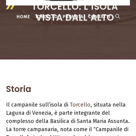
TORCELLO: L’ISOLA
VISTA DALL’ALTO
HOME
TORCELLO
PRENOTA
CONTATTI
Storia
Il campanile sull’isola di
Torcello
, situata nella
Laguna di Venezia, è parte integrante del
complesso della Basilica di Santa Maria Assunta.
La torre campanaria, nota come il “Campanile di