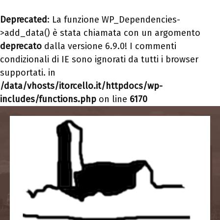
Deprecated
: La funzione WP_Dependencies-
>add_data() è stata chiamata con un argomento
deprecato
dalla versione 6.9.0! I commenti
condizionali di IE sono ignorati da tutti i browser
supportati. in
/data/vhosts/itorcello.it/httpdocs/wp-
includes/functions.php
on line
6170
Vai
al
contenuto
IL CAMPANILE DI